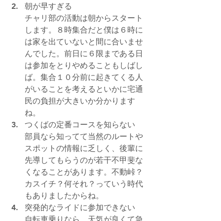
朝が早すぎる
チャリ部の活動は朝からスタート
します。８時集合だと僕は６時に
は家を出ていないと間に合いませ
んでした。前日に６限まである日
は参加をとりやめることもしばし
ば。集合１０分前に起きてくる人
がいることを考えるといかに宅通
民の負担が大きいか分かります
ね。
つくばの定番コースを知らない
部員なら知ってて当然のルートや
スポットの情報に乏しく、後輩に
先導してもらうのが若干不甲斐な
くなることがあります。不動峠？
カスイチ？何それ？っていう時代
もありましたからね。
突発的なライドに参加できない
自転車乗りなら、天気が良くて急