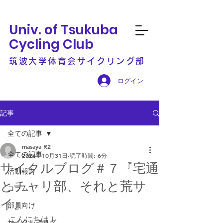
Univ. of Tsukuba
Cycling Club
筑波大学体育会サイクリング部
ログイン
記事
全ての記事
masaya R2
全ての記事
2024年10月31日
読了時間: 6分
サイクルブログ＃７『宅通
活動報告
とチャリ部、それと荒サ
コラム
イ』
部員向け
こんにちは！
サイクルブログ