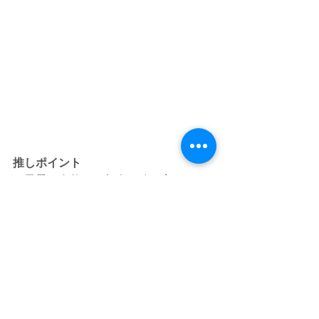
推しポイント
・風景が自然から都会へ移り変わって
いき、全く飽きない！
・道がきれいに整備されている！
・人気なコースなのに道幅が広いから
のびのびと走れる！
・最南端まで走ればディズニーやお台