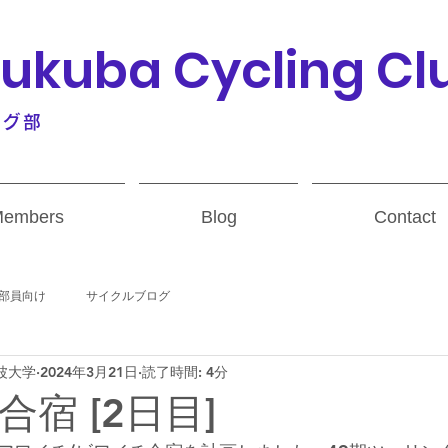
Tsukuba Cycling Cl
ング部
embers
Blog
Contact
部員向け
サイクルブログ
波大学
2024年3月21日
読了時間: 4分
宿 [2日目]