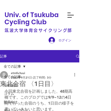
Univ. of Tsukuba
Cycling Club
筑波大学体育会サイクリング部
ログイン
記事
全ての記事
etmfu3uui
全ての記事
2023年9月21日
読了時間: 3分
東北合宿 〈1日目〉
活動報告
今回東北合宿を計画しました、48期高
コラム
橋です。このブログでは9/9~12の4日
部員向け
間で行った合宿のうち、1日目の様子を
書いていきたいと思います。
サイクルブログ