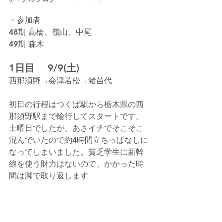
・参加者
48期 高橋、嶺山、中尾
49期 森木
1日目 　9/9(土)　
西那須野→会津若松→猪苗代
初日の行程はつくば駅から栃木県の西
那須野駅まで輪行してスタートです。
土曜日でしたが、あさイチでそこそこ
混んでいたので約4時間立ちっぱなしに
なってしまいました。貧乏学生に新幹
線を使う財力はないので、かかった時
間は脚で取り返します