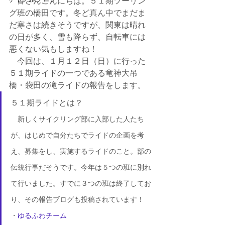
　皆さんこんにちは。５１期ツーリン
グ班の橋田です。冬ど真ん中でまだま
だ寒さは続きそうですが、関東は晴れ
の日が多く、雪も降らず、自転車には
悪くない気もしますね！
　今回は、１月１２日（日）に行った
５１期ライドの一つである竜神大吊
橋・袋田の滝ライドの報告をします。
５１期ライドとは？
　新しくサイクリング部に入部した人たち
が、はじめで自分たちでライドの企画を考
え、募集をし、実施するライドのこと。部の
伝統行事だそうです。今年は５つの班に別れ
て行いました。すでに３つの班は終了してお
り、その報告ブログも投稿されています！
・
ゆるふわチーム