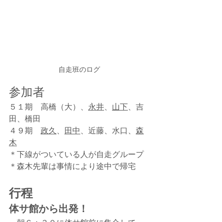
自走班のログ
参加者
５１期　高橋（大）、
永井
、
山下
、吉
田、橋田 
４９期　
政久
、
田中
、近藤、水口、
森
木
＊下線がついている人が自走グループ 
＊森木先輩は事情により途中で帰宅
行程
体サ館から出発！