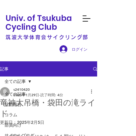
Univ. of Tsukuba
Cycling Club
筑波大学体育会サイクリング部
ログイン
記事
全ての記事
s2410420
全ての記事
2025年1月29日
読了時間: 4分
竜神大吊橋・袋田の滝ライ
活動報告
ド
コラム
更新日：
2025年2月5日
部員向け
サイクルブログ