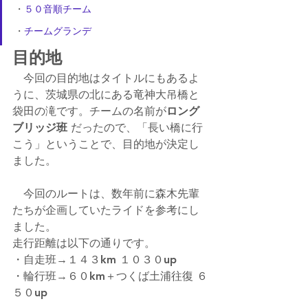
・
５０音順チーム
・
チームグランデ
目的地
　今回の目的地はタイトルにもあるよ
うに、茨城県の北にある竜神大吊橋と
袋田の滝です。チームの名前が
ロング
ブリッジ班
 だったので、「長い橋に行
こう」ということで、目的地が決定し
ました。
　今回のルートは、数年前に森木先輩
たちが企画していたライドを参考にし
ました。
走行距離は以下の通りです。
・自走班→１４３km １０３０up 
・輪行班→６０km＋つくば土浦往復 ６
５０up