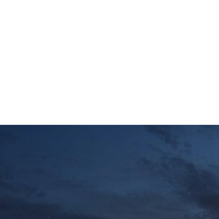
Tsukuba Cycling Cl
ング部
embers
Blog
Contact