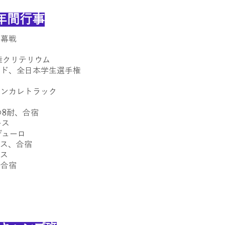
年間行事
開幕戦
リテリウム
ド、全日本学生選手権
ンカレトラック
の8耐、合宿
ース
デューロ
ス、合宿
ス
、合宿