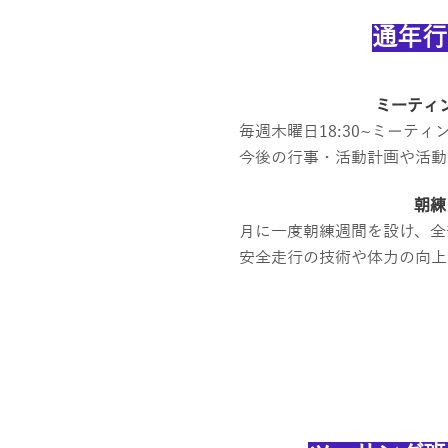
通年
行
ミ
ーティ
毎週木曜日18:30~ミーティ
​今後の行事・活動計画や活
朝練
月に一度朝練週間を設け、全
​安全走行の技術や体力の向