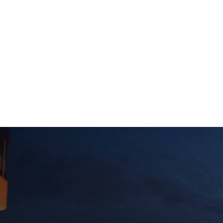
Univ. of 
筑波大学体育会サイクリ
Home
M