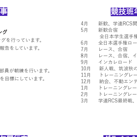
事
競技班
4月 新歓、学連RCS
5月 新歓合宿
ング
全日本学生選手権ク
ングを行
っています。
6月 全日本選手権ロー
動報告をしています。
7月 レース、合宿
8月 レース、合宿、イ
9月 インカレロード
10月 新人戦、筑波秋
部員が朝練を行います。
11月 トレーニングレ
上を目標にしています。
12月 納会、不動エン
1月 トレーニングレー
2月 トレーニングレー
3月 学連RCS最終戦