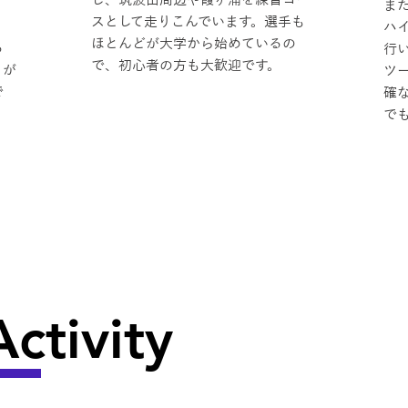
し、筑波山周辺や霞ヶ浦を練習コー
ま
スとして走りこんでいます。選手も
ハ
ほとんどが大学から始めているの
る
行
で、初心者の方も大歓迎です。
とが
ツ
で
確
で
ctivity