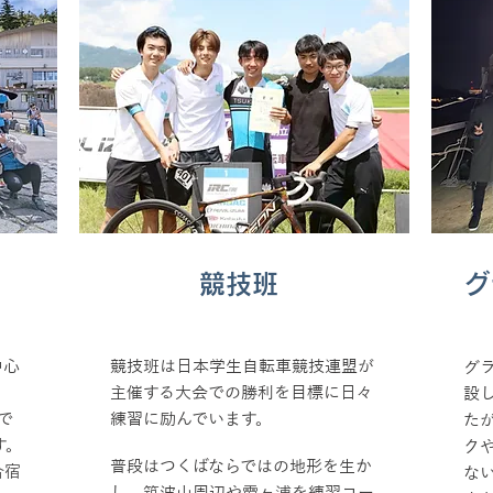
競技班
グ
中心
競技班は日本学生自転車競技連盟が
グラ
主催する大会での勝利を目標に日々
設
で
練習に励んでいます。
た
す。
ク
普段はつくばならではの地形を生か
合宿
な