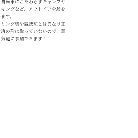
た自転車にこだわらずキャンプや
イキングなど、アウトドア全般を
います。
ーリング班や競技班とは異なり正
な班の形は取っていないので、誰
も気軽に参加できます！