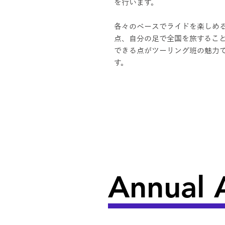
を行います。
各々のペースでライドを楽しめ
点、自分の足で全国を旅するこ
できる点がツーリング班の魅力
す。
Annual A