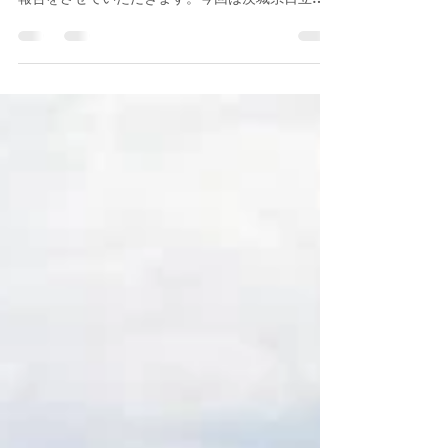
月23日、24日に行われた新歓合宿(デビューラン)の
報告をさせていただきます。今回は茨城県日立市
に向かい、サイクリングを通して茨城県の魅力を
十分に味わうことができました。このブログでは
そんな合宿を振り返りたいと思います。最後まで
どうぞお付き合い下さい。 【参加者】 51期： 大
和田、田畑、松井、中村、橋田、平原、大関、依
田、松川 52期： 栁澤、古國、河本、岡田、冨永、
梶川、亀崎、関口、林、木谷、和田 53期: 白木、
余村、千葉、中田、新井、石井、沼田、横山、村
田、黒田、王、森、案浦、宮本、奈良、田中、谷
口、中川、佐藤、殿岡、渡邉、高木、井手、田
村、志田、ニック (計46人) 1．開催まで 今回
の新歓合宿には、46人もの大人数が参加しまし
た。私は正直なところ、新歓合宿に大きな不安を
抱えていました。というのも、新歓ライドで落車
が発生しており、上級生として新入生と安全で楽
しいライドができるか心配していたためです。
そのため、新歓合宿に向けて入念な準備を行いま
した。事前にルートを設定して試走を重ね