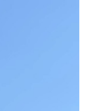
たち筑波大学のサイクリング部にとって何度も走
ったお気に入りのコースでもあります。 いざスタ
ート！ スタート前に平沢官衙をバックにパシャリ
📸 少し緊張しつつも、慣れ親しんだ道を全力で
走れる楽しみが勝り、スタートが近づくにつれて
気持ちも高まっていきました。 レースはカテゴ
リーごとの時差スタート方式で行われ、出走した3
名は最後の「一般女子（高