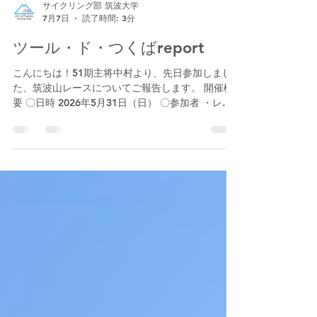
サイクリング部 筑波大学
7月7日
読了時間: 3分
ツール・ド・つくばreport
こんにちは！51期主将中村より、先日参加しまし
た、筑波山レースについてご報告します。 開催概
要 〇日時 2026年5月31日（日） 〇参加者 ・レー
ス出場者 50期：吉川 51期：中村 52期：古國 ・ボ
ランティア 51期：依田、松井 この大会は7年ぶ
りの復刻開催で、筑波山麓を拠点とする私たちサ
イクリング部にとって待ち望んでいたイベントで
した。 コースは筑波山麓の平沢官衙（かんが）遺
跡前から、中腹のつつじケ丘駐車場までの全長約
12キロ、高低差約500メートル。老若男女を問わ
ず、多くのサイクリストが筑波山を駆け上がるヒ
ルクライムレースです。 大会の詳細についてはぜ
ひ公式ページをご覧ください。 このコースは私