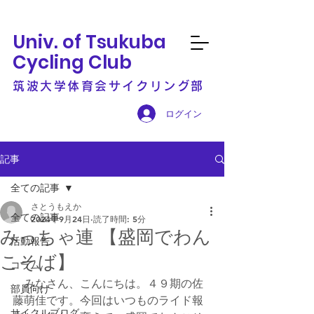
Univ. of Tsukuba
Cycling Club
筑波大学体育会サイクリング部
ログイン
記事
全ての記事
さとうもえか
全ての記事
2024年9月24日
読了時間: 5分
みっちゃ連 【盛岡でわん
活動報告
こそば】
コラム
　みなさん、こんにちは。４９期の佐
部員向け
藤萌佳です。今回はいつものライド報
サイクルブログ