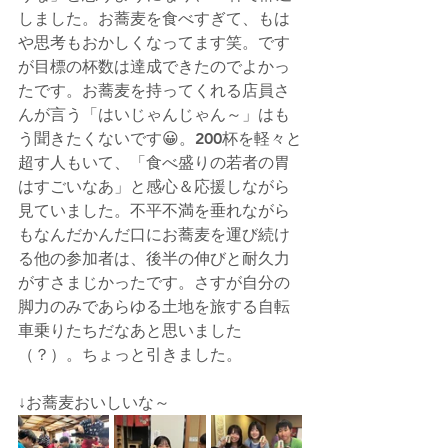
しました。お蕎麦を食べすぎて、もは
や思考もおかしくなってます笑。です
が目標の杯数は達成できたのでよかっ
たです。お蕎麦を持ってくれる店員さ
んが言う「はいじゃんじゃん～」はも
う聞きたくないです😀。200杯を軽々と
超す人もいて、「食べ盛りの若者の胃
はすごいなあ」と感心＆応援しながら
見ていました。不平不満を垂れながら
もなんだかんだ口にお蕎麦を運び続け
る他の参加者は、後半の伸びと耐久力
がすさまじかったです。さすが自分の
脚力のみであらゆる土地を旅する自転
車乗りたちだなあと思いました
（？）。ちょっと引きました。
↓お蕎麦おいしいな～