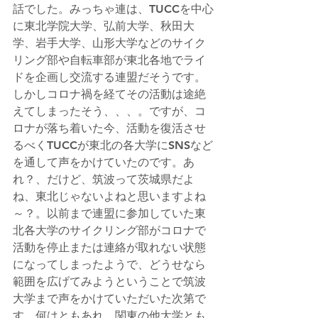
話でした。みっちゃ連は、TUCCを中心
に東北学院大学、弘前大学、秋田大
学、岩手大学、山形大学などのサイク
リング部や自転車部が東北各地でライ
ドを企画し交流する連盟だそうです。
しかしコロナ禍を経てその活動は途絶
えてしまったそう、、、。ですが、コ
ロナが落ち着いた今、活動を復活させ
るべくTUCCが東北の各大学にSNSなど
を通して声をかけていたのです。あ
れ？、だけど、筑波って茨城県だよ
ね、東北じゃないよねと思いますよね
～？。以前まで連盟に参加していた東
北各大学のサイクリング部がコロナで
活動を停止または連絡が取れない状態
になってしまったようで、どうせなら
範囲を広げてみようということで筑波
大学まで声をかけていただいた次第で
す。何はともあれ、関東の他大学とも